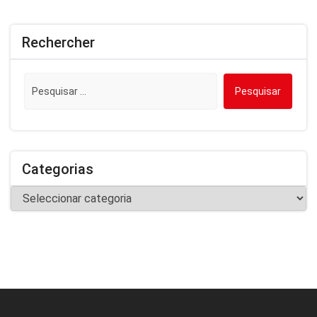
Rechercher
Pesquisar
por:
Categorias
Categorias