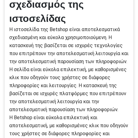
σχεδιασμός της
ιστοσελίδας
Η ιστοσελίδα της Betshop είναι αποτελεσματικά
σχεδιασμένη και εύκολα χρησιμοποιούμενη. Η
κατασκευή της βασίζεται σε ισχυρές τεχνολογίες
που επιτρέπουν την αποτελεσματική λειτουργία και
την αποτελεσματική παρουσίαση των πληροφοριών.
Η σελίδα είναι εύκολα επιλεκτική, με καθορισμένες
κλικ που οδηγούν τους χρήστες σε διάφορες
πληροφορίες και λειτουργίες. Η κατασκευή της
βασίζεται σε ισχυρές πλατφόρμες που επιτρέπουν
την αποτελεσματική λειτουργία και την
αποτελεσματική παρουσίαση των πληροφοριών.
Η Betshop είναι εύκολα επιλεκτική και
αποτελεσματική, με καθορισμένες κλικ που οδηγούν
τους χρήστες σε διάφορες πληροφορίες και