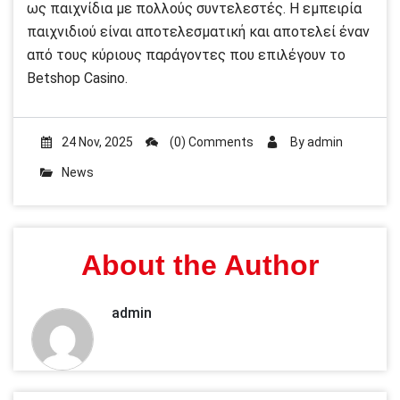
ως παιχνίδια με πολλούς συντελεστές. Η εμπειρία
παιχνιδιού είναι αποτελεσματική και αποτελεί έναν
από τους κύριους παράγοντες που επιλέγουν το
Betshop Casino.
24 Nov, 2025
(0) Comments
By
admin
News
About the Author
admin