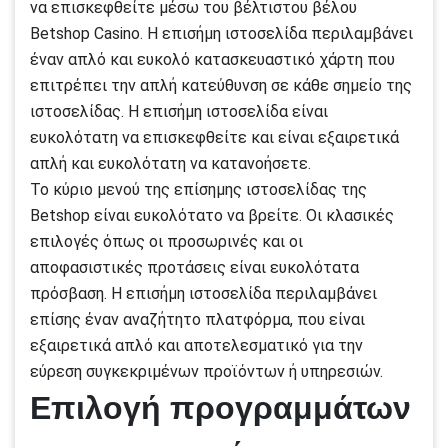
να επισκεφθείτε μέσω του βέλτιστου βέλου
Betshop Casino. Η επισήμη ιστοσελίδα περιλαμβάνει
έναν απλό και ευκολό κατασκευαστικό χάρτη που
επιτρέπει την απλή κατεύθυνση σε κάθε σημείο της
ιστοσελίδας. Η επισήμη ιστοσελίδα είναι
ευκολότατη να επισκεφθείτε και είναι εξαιρετικά
απλή και ευκολότατη να κατανοήσετε.
Το κύριο μενού της επίσημης ιστοσελίδας της
Betshop είναι ευκολότατο να βρείτε. Οι κλασικές
επιλογές όπως οι προσωρινές και οι
αποφασιστικές προτάσεις είναι ευκολότατα
πρόσβαση. Η επισήμη ιστοσελίδα περιλαμβάνει
επίσης έναν αναζήτητο πλατφόρμα, που είναι
εξαιρετικά απλό και αποτελεσματικό για την
εύρεση συγκεκριμένων προϊόντων ή υπηρεσιών.
Επιλογή προγραμμάτων