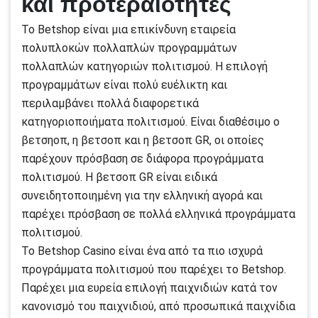
και προτεραιότητες
Το Betshop είναι μια επικίνδυνη εταιρεία
πολυπλοκών πολλαπλών προγραμμάτων
πολλαπλών κατηγοριών πολιτισμού. Η επιλογή
προγραμμάτων είναι πολύ ευέλικτη και
περιλαμβάνει πολλά διαφορετικά
κατηγοριοποιήματα πολιτισμού. Είναι διαθέσιμο ο
βετσηοπ, η βετσοπ και η βετσοπ GR, οι οποίες
παρέχουν πρόσβαση σε διάφορα προγράμματα
πολιτισμού. Η βετσοπ GR είναι ειδικά
συνειδητοποιημένη για την ελληνική αγορά και
παρέχει πρόσβαση σε πολλά ελληνικά προγράμματα
πολιτισμού.
Το Betshop Casino είναι ένα από τα πιο ισχυρά
προγράμματα πολιτισμού που παρέχει το Betshop.
Παρέχει μια ευρεία επιλογή παιχνιδιών κατά τον
κανονισμό του παιχνιδιού, από προσωπικά παιχνίδια