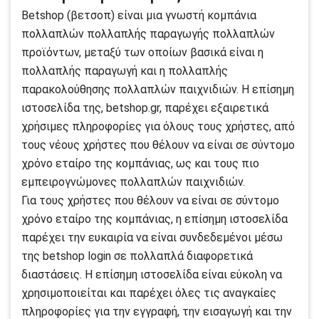
Betshop (βετσοπ) είναι μια γνωστή κομπάνια
πολλαπλών πολλαπλής παραγωγής πολλαπλών
προϊόντων, μεταξύ των οποίων βασικά είναι η
πολλαπλής παραγωγή και η πολλαπλής
παρακολούθησης πολλαπλών παιχνιδιών. Η επίσημη
ιστοσελίδα της, betshop.gr, παρέχει εξαιρετικά
χρήσιμες πληροφορίες για όλους τους χρήστες, από
τους νέους χρήστες που θέλουν να είναι σε σύντομο
χρόνο εταίρο της κομπάνιας, ως και τους πιο
εμπειρογνώμονες πολλαπλών παιχνιδιών.
Για τους χρήστες που θέλουν να είναι σε σύντομο
χρόνο εταίρο της κομπάνιας, η επίσημη ιστοσελίδα
παρέχει την ευκαιρία να είναι συνδεδεμένοι μέσω
της betshop login σε πολλαπλά διαφορετικά
διαστάσεις. Η επίσημη ιστοσελίδα είναι εύκολη να
χρησιμοποιείται και παρέχει όλες τις αναγκαίες
πληροφορίες για την εγγραφή, την εισαγωγή και την