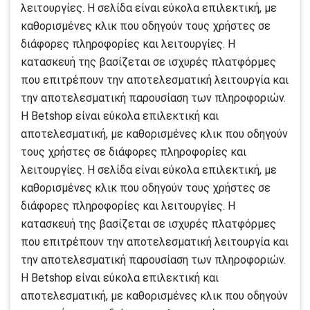
λειτουργίες. Η σελίδα είναι εύκολα επιλεκτική, με
καθορισμένες κλικ που οδηγούν τους χρήστες σε
διάφορες πληροφορίες και λειτουργίες. Η
κατασκευή της βασίζεται σε ισχυρές πλατφόρμες
που επιτρέπουν την αποτελεσματική λειτουργία και
την αποτελεσματική παρουσίαση των πληροφοριών.
Η Betshop είναι εύκολα επιλεκτική και
αποτελεσματική, με καθορισμένες κλικ που οδηγούν
τους χρήστες σε διάφορες πληροφορίες και
λειτουργίες. Η σελίδα είναι εύκολα επιλεκτική, με
καθορισμένες κλικ που οδηγούν τους χρήστες σε
διάφορες πληροφορίες και λειτουργίες. Η
κατασκευή της βασίζεται σε ισχυρές πλατφόρμες
που επιτρέπουν την αποτελεσματική λειτουργία και
την αποτελεσματική παρουσίαση των πληροφοριών.
Η Betshop είναι εύκολα επιλεκτική και
αποτελεσματική, με καθορισμένες κλικ που οδηγούν